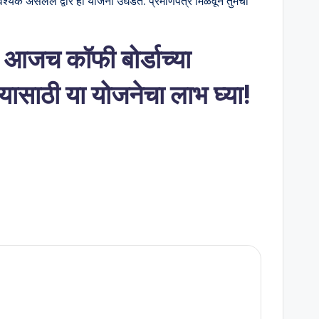
श्यक असलेले द्वार ही योजना उघडते. प्रमाणपत्रे मिळवून तुमची
 आजच कॉफी बोर्डाच्या
्यासाठी या योजनेचा लाभ घ्या!