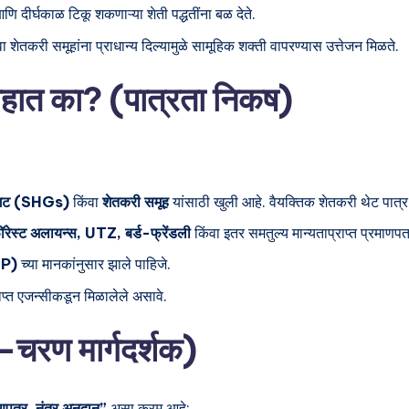
 दीर्घकाळ टिकू शकणाऱ्या शेती पद्धतींना बळ देते.
तकरी समूहांना प्राधान्य दिल्यामुळे सामूहिक शक्ती वापरण्यास उत्तेजन मिळते.
 आहात का? (पात्रता निकष)
दत गट (SHGs)
किंवा
शेतकरी समूह
यांसाठी खुली आहे. वैयक्तिक शेतकरी थेट पात्र
ॉरेस्ट अलायन्स, UTZ, बर्ड-फ्रेंडली
किंवा इतर समतुल्य मान्यताप्राप्त प्रमाणप
POP)
च्या मानकांनुसार झाले पाहिजे.
राप्त एजन्सीकडून मिळालेले असावे.
चरण मार्गदर्शक)
णपत्र, नंतर अनुदान”
असा क्रम आहे: