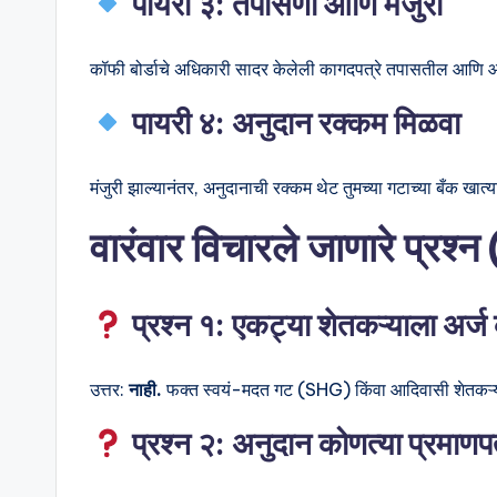
पायरी ३: तपासणी आणि मंजुरी
कॉफी बोर्डाचे अधिकारी सादर केलेली कागदपत्रे तपासतील आणि आ
पायरी ४: अनुदान रक्कम मिळवा
मंजुरी झाल्यानंतर, अनुदानाची रक्कम थेट तुमच्या गटाच्या बँक खात
वारंवार विचारले जाणारे प्रश
प्रश्न १: एकट्या शेतकऱ्याला अर्
उत्तर:
नाही.
फक्त स्वयं-मदत गट (SHG) किंवा आदिवासी शेतकऱ्य
प्रश्न २: अनुदान कोणत्या प्रमाणप