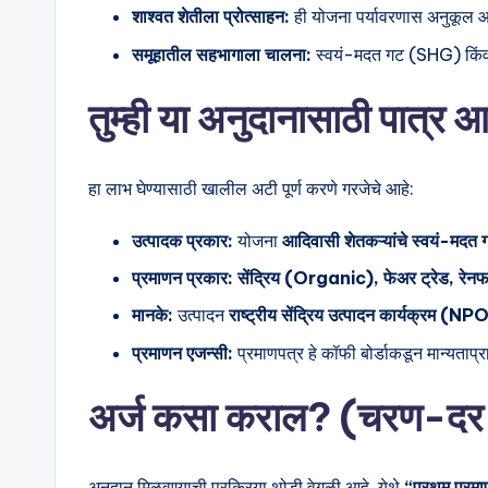
शाश्वत शेतीला प्रोत्साहन:
ही योजना पर्यावरणास अनुकूल आणि
समूहातील सहभागाला चालना:
स्वयं-मदत गट (SHG) किंवा शे
तुम्ही या अनुदानासाठी पात्र
हा लाभ घेण्यासाठी खालील अटी पूर्ण करणे गरजेचे आहे:
उत्पादक प्रकार:
योजना
आदिवासी शेतकऱ्यांचे स्वयं-म
प्रमाणन प्रकार:
सेंद्रिय (Organic), फेअर ट्रेड, रेनफ
मानके:
उत्पादन
राष्ट्रीय सेंद्रिय उत्पादन कार्यक्रम (N
प्रमाणन एजन्सी:
प्रमाणपत्र हे कॉफी बोर्डाकडून मान्यताप्
अर्ज कसा कराल? (चरण-दर-
अनुदान मिळवण्याची प्रक्रिया थोडी वेगळी आहे. येथे
“प्रथम प्रमा