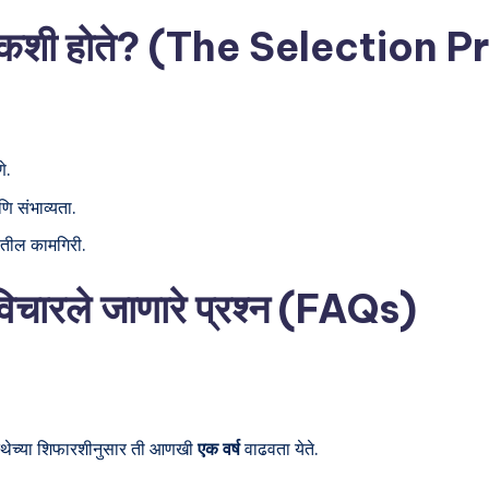
िवड कशी होते? (The Selection 
े.
णि संभाव्यता.
तीतील कामगिरी.
विचारले जाणारे प्रश्न (FAQs)
ंस्थेच्या शिफारशीनुसार ती आणखी
एक वर्ष
वाढवता येते.