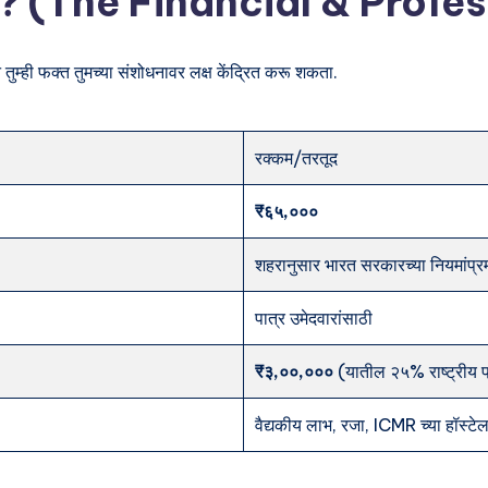
मिळते? (The Financial & Pro
ून तुम्ही फक्त तुमच्या संशोधनावर लक्ष केंद्रित करू शकता.
रक्कम/तरतूद
₹६५,०००
शहरानुसार भारत सरकारच्या नियमांप्रम
पात्र उमेदवारांसाठी
₹३,००,०००
(यातील २५% राष्ट्रीय प
वैद्यकीय लाभ, रजा, ICMR च्या हॉस्टे