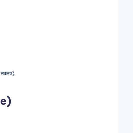
षे सवलत).
de)