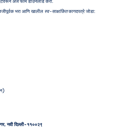
टवरून अर्ज फॉर्म डाउनलोड करा.
ळजीपूर्वक भरा आणि खालील
स्व-साक्षांकित
कागदपत्रे जोडा:
ून)
नगर, नवी दिल्ली-११००२९