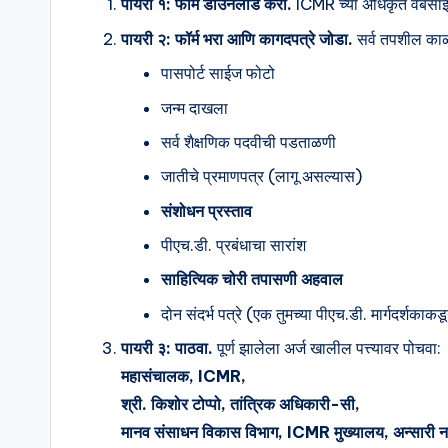
पायरी १: फॉर्म डाउनलोड करा.
ICMR च्या अधिकृत वेबसाइ
पायरी २: फॉर्म भरा आणि कागदपत्रे जोडा.
सर्व तपशील का
पासपोर्ट साईज फोटो
जन्म दाखला
सर्व शैक्षणिक पदवीची पडताळणी
जातीचे प्रमाणपत्र (लागू असल्यास)
संशोधन प्रस्ताव
पीएच.डी. प्रबंधाचा सारांश
साहित्यिक चोरी तपासणी अहवाल
दोन संदर्भ पत्रे (एक तुमच्या पीएच.डी. मार्गदर्शकाकड
पायरी ३: पाठवा.
पूर्ण झालेला अर्ज खालील पत्त्यावर पोचवा:
महासंचालक, ICMR,
श्री. किशोर टोप्पो, तांत्रिक अधिकारी-सी,
मानव संसाधन विकास विभाग, ICMR मुख्यालय, अन्सारी 