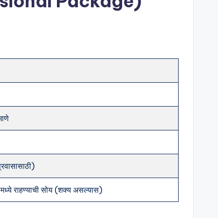
fessional Package)
ाणे
्रवासासाठी)
लमध्ये राहण्याची सोय (शक्य असल्यास)