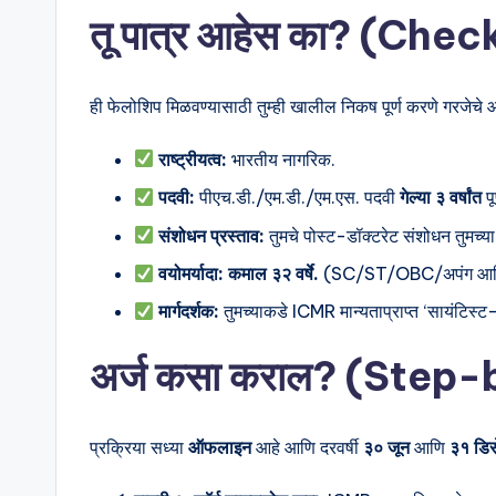
तू पात्र आहेस का? (Chec
ही फेलोशिप मिळवण्यासाठी तुम्ही खालील निकष पूर्ण करणे गरजेचे आ
राष्ट्रीयत्व:
भारतीय नागरिक.
पदवी:
पीएच.डी./एम.डी./एम.एस. पदवी
गेल्या ३ वर्षांत
पू
संशोधन प्रस्ताव:
तुमचे पोस्ट-डॉक्टरेट संशोधन तुमच्य
वयोमर्यादा:
कमाल ३२ वर्षे.
(SC/ST/OBC/अपंग आणि महिला
मार्गदर्शक:
तुमच्याकडे ICMR मान्यताप्राप्त ‘सायंटिस्ट
अर्ज कसा कराल? (Step
प्रक्रिया सध्या
ऑफलाइन
आहे आणि दरवर्षी
३० जून
आणि
३१ डिस